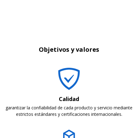
Ser reconocidos como la empresa líder en México y América
Latina en equipos científicos y tecnológicos de alta
especialización, distinguiéndonos por la innovación, la calidad
y las alianzas estratégicas que fortalecen la investigación y la
industria.
Objetivos y valores
Calidad
garantizar la confiabilidad de cada producto y servicio mediante
estrictos estándares y certificaciones internacionales.