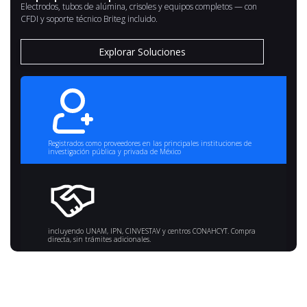
Electrodos, tubos de alúmina, crisoles y equipos completos — con
Máxima eficiencia y calidad en cada experimento.
CFDI y soporte técnico Briteg incluido.
Nuestras muflas son ideales para tus aplicaciones
especificas.
Explorar Soluciones
Cotiza ahora
Registrados como proveedores en las principales instituciones de
investigación pública y privada de México
incluyendo UNAM, IPN, CINVESTAV y centros CONAHCYT. Compra
directa, sin trámites adicionales.