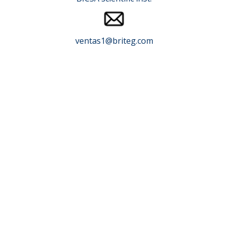
ventas1@briteg.com
Espectrometría de
Fibra Óptica:
Abriendo Nuevos
Horizontes en el
Análisis Químico