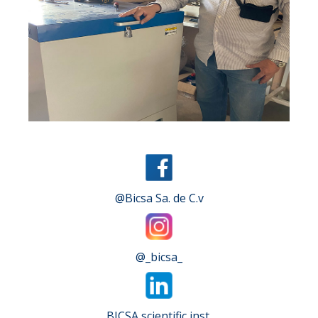
Slide 2 of 4.
@Bicsa Sa. de C.v
@_bicsa_
BICSA scientific inst.