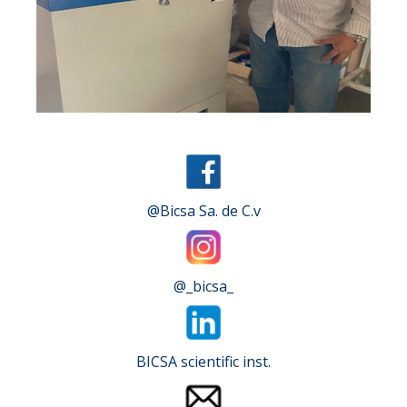
Slide 2 of 4.
@Bicsa Sa. de C.v
@_bicsa_
BICSA scientific inst.