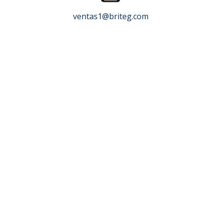
ventas1@briteg.com
Cómo Elegir el Horno
de Alta Temperatura
Ideal
guiá a través de los criterios esenciales para tomar
esta decisión vital, en el trabajo de fundicion,