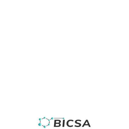
Espectrometría de
Fibra Óptica:
Abriendo Nuevos
Horizontes en el
Análisis Químico
Exploraremos cómo esta tecnología está
cambiando el panorama de la investigación y la
industria