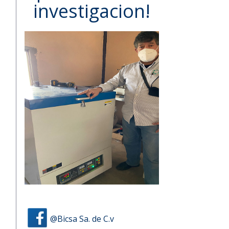
investigacion!
Slide 2 of 4.
@Bicsa Sa. de C.v