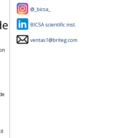
@_bicsa_
de
BICSA scientific inst.
ventas1@briteg.com
con
de
il