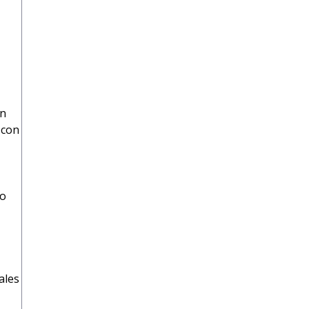
en
 con
 o
ales