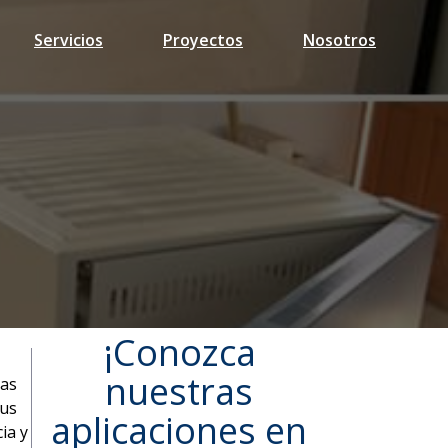
Servicios
Proyectos
Nosotros
S Y MUFLAS DE
 MANTENIMIENTO
¡Conozca
nuestras
cas
sus
aplicaciones en
ia y