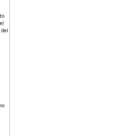
to
el
 del
no