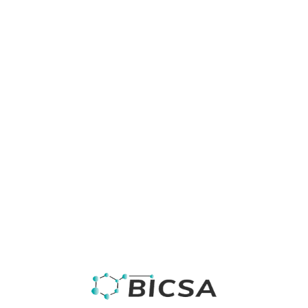
Como los
Potenciostatos
Ayudan a Entender la
Corrosion y su
Prevencion
La corrosión es un fenómeno omnipresente que
afecta a casi todas las estructuras metálicas, desde
puentes y automóviles hasta tuberías y equipos .