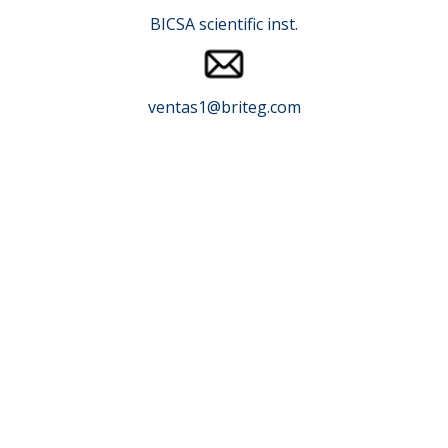
BICSA scientific inst.
ventas1@briteg.com
Cómo Elegir el Horno
de Alta Temperatura
Ideal